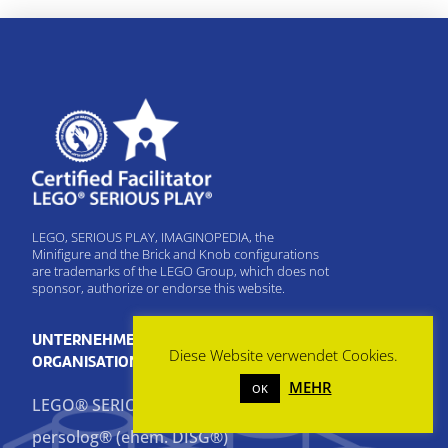
LEGO, SERIOUS PLAY, IMAGINOPEDIA, the
Minifigure and the Brick and Knob configurations
are trademarks of the LEGO Group, which does not
sponsor, authorize or endorse this website.
UNTERNEHMENS- &
Diese Website verwendet Cookies.
ORGANISATIONSBERATUNG
MEHR
OK
LEGO® SERIOUS PLAY®
persolog® (ehem. DISG®)